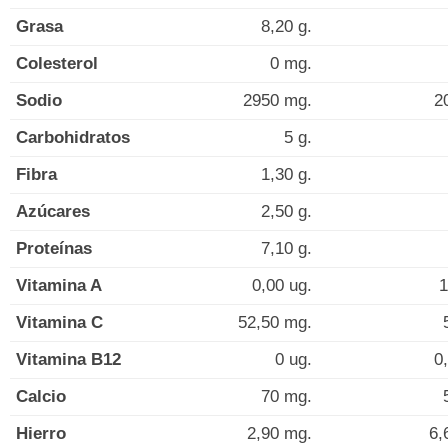
Grasa
8,20 g.
Colesterol
0 mg.
Sodio
2950 mg.
2
Carbohidratos
5 g.
Fibra
1,30 g.
Azúcares
2,50 g.
Proteínas
7,10 g.
Vitamina A
0,00 ug.
1
Vitamina C
52,50 mg.
Vitamina B12
0 ug.
0
Calcio
70 mg.
Hierro
2,90 mg.
6,