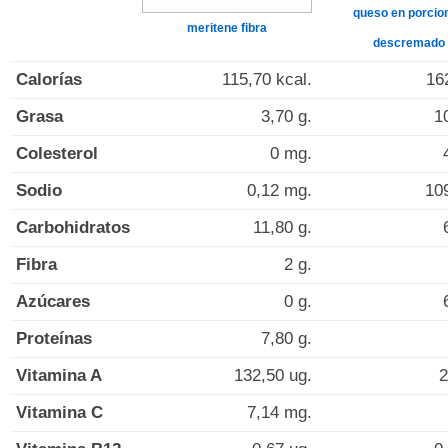
queso en porcio
meritene fibra
descremado
Calorías
115,70 kcal.
16
Grasa
3,70 g.
1
Colesterol
0 mg.
Sodio
0,12 mg.
10
Carbohidratos
11,80 g.
Fibra
2 g.
Azúcares
0 g.
Proteínas
7,80 g.
Vitamina A
132,50 ug.
2
Vitamina C
7,14 mg.