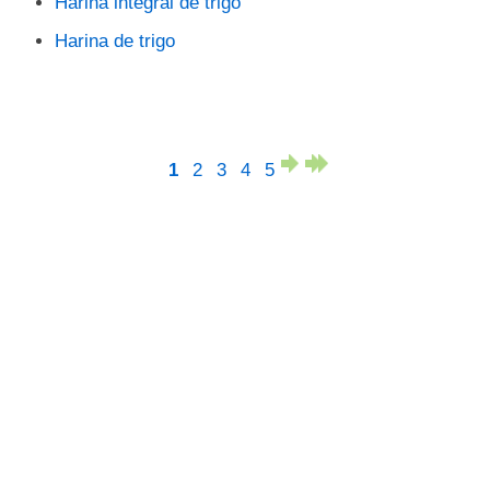
Harina integral de trigo
Harina de trigo
1
2
3
4
5