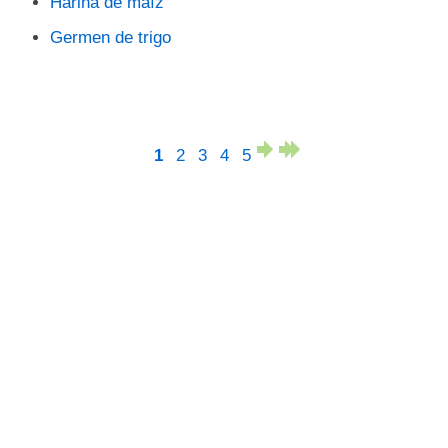
Harina de maíz
Germen de trigo
1
2
3
4
5