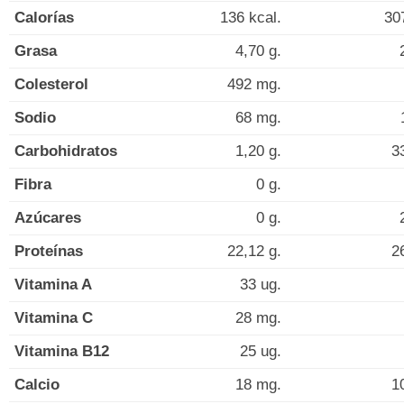
Calorías
136 kcal.
30
Grasa
4,70 g.
Colesterol
492 mg.
Sodio
68 mg.
Carbohidratos
1,20 g.
3
Fibra
0 g.
Azúcares
0 g.
Proteínas
22,12 g.
2
Vitamina A
33 ug.
Vitamina C
28 mg.
Vitamina B12
25 ug.
Calcio
18 mg.
1