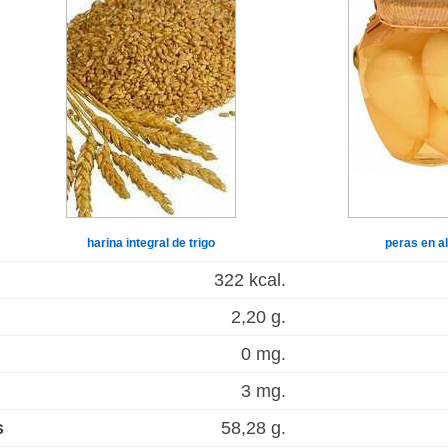
harina integral de trigo
peras en a
322 kcal.
2,20 g.
0 mg.
3 mg.
s
58,28 g.