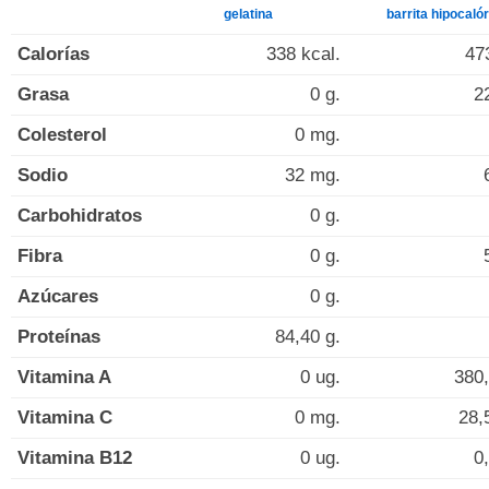
gelatina
barrita hipocalór
Calorías
338 kcal.
47
Grasa
0 g.
2
Colesterol
0 mg.
Sodio
32 mg.
Carbohidratos
0 g.
Fibra
0 g.
Azúcares
0 g.
Proteínas
84,40 g.
Vitamina A
0 ug.
380,
Vitamina C
0 mg.
28,
Vitamina B12
0 ug.
0