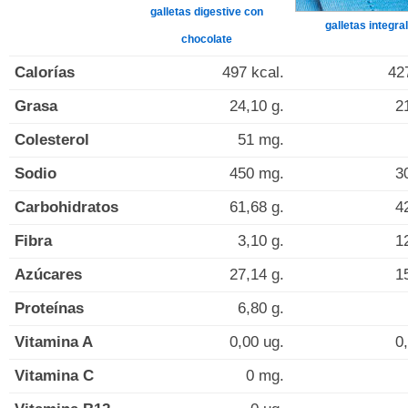
galletas digestive con
galletas integra
chocolate
Calorías
497 kcal.
42
Grasa
24,10 g.
2
Colesterol
51 mg.
Sodio
450 mg.
3
Carbohidratos
61,68 g.
4
Fibra
3,10 g.
1
Azúcares
27,14 g.
1
Proteínas
6,80 g.
Vitamina A
0,00 ug.
0
Vitamina C
0 mg.