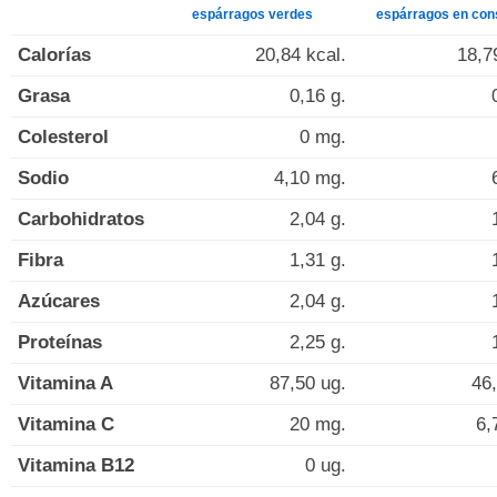
espárragos verdes
espárragos en con
Calorías
20,84 kcal.
18,7
Grasa
0,16 g.
Colesterol
0 mg.
Sodio
4,10 mg.
Carbohidratos
2,04 g.
Fibra
1,31 g.
Azúcares
2,04 g.
Proteínas
2,25 g.
Vitamina A
87,50 ug.
46,
Vitamina C
20 mg.
6,
Vitamina B12
0 ug.