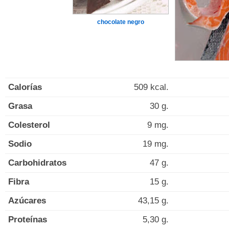
chocolate negro
Calorías
509 kcal.
Grasa
30 g.
Colesterol
9 mg.
Sodio
19 mg.
Carbohidratos
47 g.
Fibra
15 g.
Azúcares
43,15 g.
Proteínas
5,30 g.