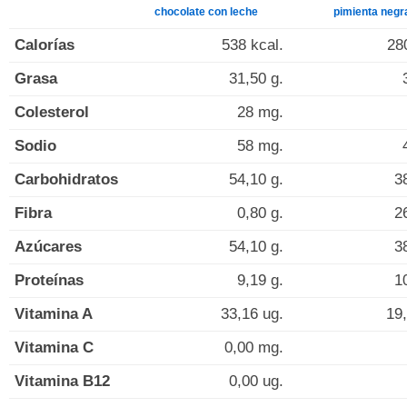
chocolate con leche
pimienta negr
Calorías
538 kcal.
28
Grasa
31,50 g.
Colesterol
28 mg.
Sodio
58 mg.
Carbohidratos
54,10 g.
3
Fibra
0,80 g.
2
Azúcares
54,10 g.
3
Proteínas
9,19 g.
1
Vitamina A
33,16 ug.
19,
Vitamina C
0,00 mg.
Vitamina B12
0,00 ug.