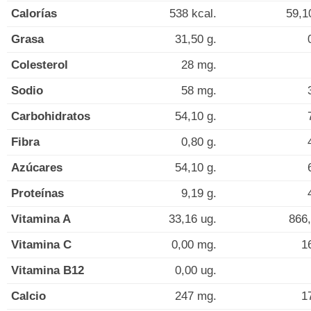
Calorías
538 kcal.
59,1
Grasa
31,50 g.
Colesterol
28 mg.
Sodio
58 mg.
Carbohidratos
54,10 g.
Fibra
0,80 g.
Azúcares
54,10 g.
Proteínas
9,19 g.
Vitamina A
33,16 ug.
866,
Vitamina C
0,00 mg.
1
Vitamina B12
0,00 ug.
Calcio
247 mg.
1