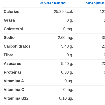
cerveza sin alcohol
salsa agridulc
Calorías
25,39 kcal.
12
Grasa
0 g.
Colesterol
0 mg.
Sodio
2,60 mg.
3
Carbohidratos
5,40 g.
2
Fibra
0 g.
Azúcares
5,40 g.
2
Proteínas
0,38 g.
Vitamina A
0 ug.
Vitamina C
0 mg.
Vitamina B12
0,10 ug.