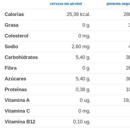
cerveza sin alcohol
pimienta negr
Calorías
25,39 kcal.
28
Grasa
0 g.
Colesterol
0 mg.
Sodio
2,60 mg.
Carbohidratos
5,40 g.
3
Fibra
0 g.
2
Azúcares
5,40 g.
3
Proteínas
0,38 g.
1
Vitamina A
0 ug.
19,
Vitamina C
0 mg.
Vitamina B12
0,10 ug.