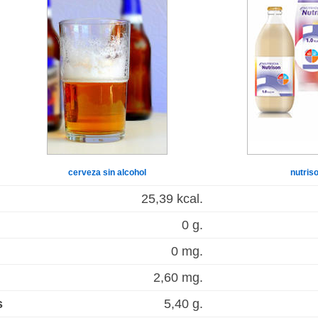
cerveza sin alcohol
nutris
25,39 kcal.
0 g.
0 mg.
2,60 mg.
s
5,40 g.