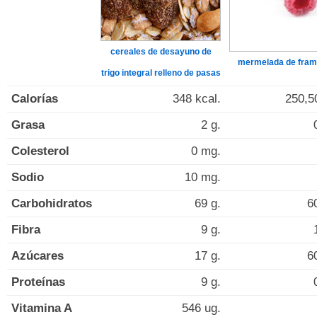
cereales de desayuno de
mermelada de fra
trigo integral relleno de pasas
Calorías
348 kcal.
250,5
Grasa
2 g.
Colesterol
0 mg.
Sodio
10 mg.
Carbohidratos
69 g.
6
Fibra
9 g.
Azúcares
17 g.
6
Proteínas
9 g.
Vitamina A
546 ug.