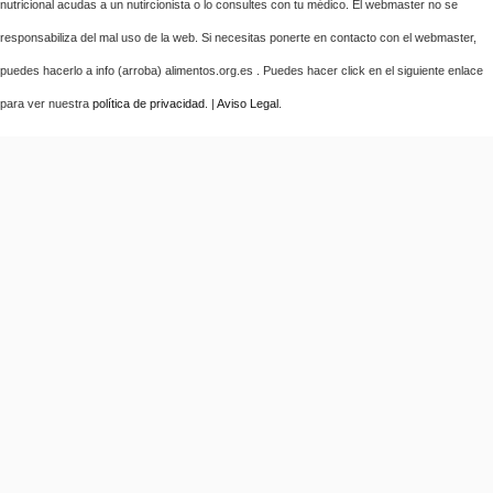
nutricional acudas a un nutircionista o lo consultes con tu médico. El webmaster no se
responsabiliza del mal uso de la web. Si necesitas ponerte en contacto con el webmaster,
puedes hacerlo a info (arroba) alimentos.org.es . Puedes hacer click en el siguiente enlace
para ver nuestra
política de privacidad
. |
Aviso Legal
.