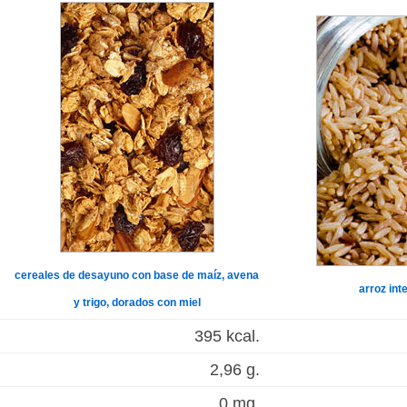
cereales de desayuno con base de maíz, avena
arroz int
y trigo, dorados con miel
395 kcal.
2,96 g.
0 mg.