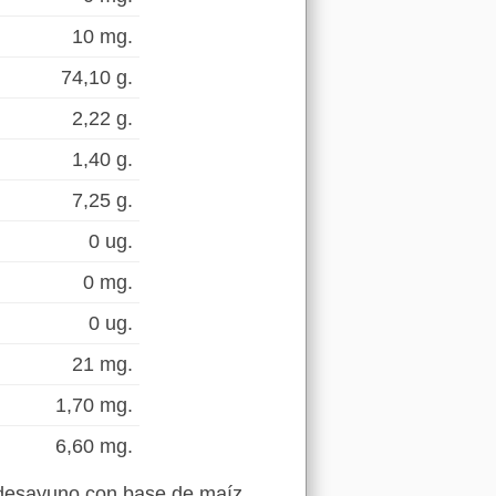
10 mg.
74,10 g.
2,22 g.
1,40 g.
7,25 g.
0 ug.
0 mg.
0 ug.
21 mg.
1,70 mg.
6,60 mg.
 desayuno con base de maíz,