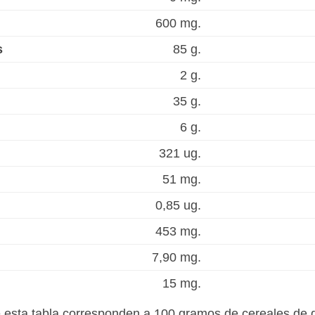
600 mg.
s
85 g.
2 g.
35 g.
6 g.
321 ug.
51 mg.
0,85 ug.
453 mg.
7,90 mg.
15 mg.
de esta tabla corresponden a 100 gramos de cereales de