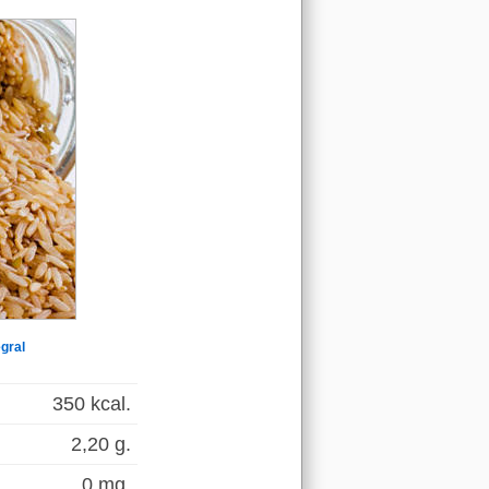
egral
350 kcal.
2,20 g.
0 mg.