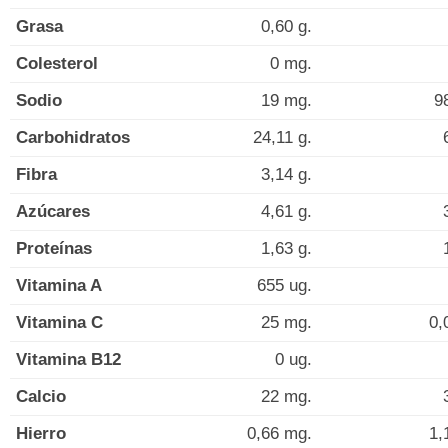
Grasa
0,60 g.
Colesterol
0 mg.
Sodio
19 mg.
9
Carbohidratos
24,11 g.
Fibra
3,14 g.
Azúcares
4,61 g.
Proteínas
1,63 g.
Vitamina A
655 ug.
Vitamina C
25 mg.
0,
Vitamina B12
0 ug.
Calcio
22 mg.
Hierro
0,66 mg.
1,