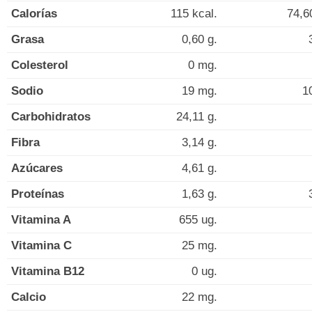
Calorías
115 kcal.
74,6
Grasa
0,60 g.
Colesterol
0 mg.
Sodio
19 mg.
1
Carbohidratos
24,11 g.
Fibra
3,14 g.
Azúcares
4,61 g.
Proteínas
1,63 g.
Vitamina A
655 ug.
Vitamina C
25 mg.
Vitamina B12
0 ug.
Calcio
22 mg.