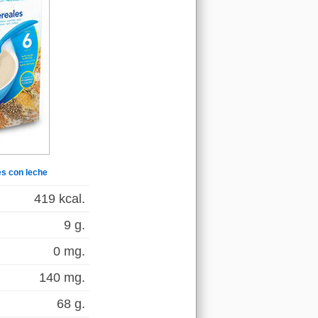
es con leche
419 kcal.
9 g.
0 mg.
140 mg.
68 g.