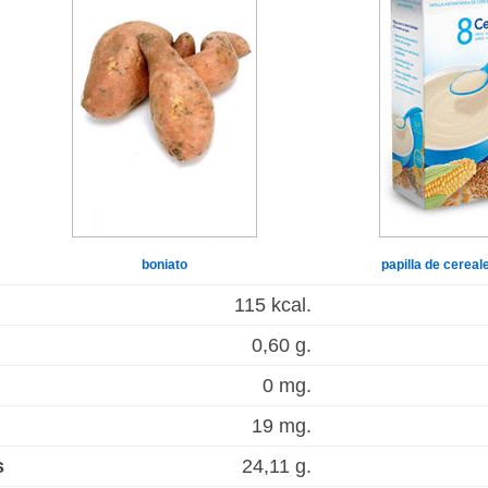
boniato
papilla de cereal
115 kcal.
0,60 g.
0 mg.
19 mg.
s
24,11 g.