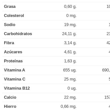
Grasa
0,60 g.
1
Colesterol
0 mg.
Sodio
19 mg.
Carbohidratos
24,11 g.
2
Fibra
3,14 g.
4
Azúcares
4,61 g.
Proteínas
1,63 g.
Vitamina A
655 ug.
690,
Vitamina C
25 mg.
Vitamina B12
0 ug.
Calcio
22 mg.
15
Hierro
0,66 mg.