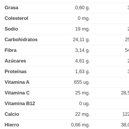
Grasa
0,60 g.
Colesterol
0 mg.
Sodio
19 mg.
Carbohidratos
24,11 g.
2
Fibra
3,14 g.
5
Azúcares
4,61 g.
Proteínas
1,63 g.
Vitamina A
655 ug.
Vitamina C
25 mg.
28,
Vitamina B12
0 ug.
Calcio
22 mg.
12
Hierro
0,66 mg.
38,