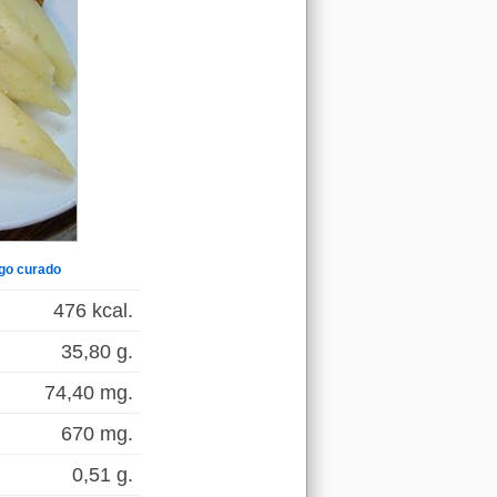
go curado
476 kcal.
35,80 g.
74,40 mg.
670 mg.
0,51 g.