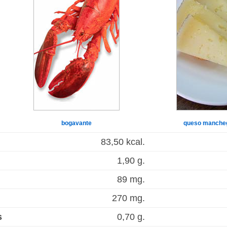
bogavante
queso manche
83,50 kcal.
1,90 g.
89 mg.
270 mg.
s
0,70 g.