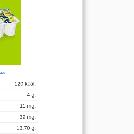
isse
120 kcal.
4 g.
11 mg.
39 mg.
13,70 g.