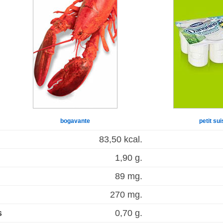
bogavante
petit su
83,50 kcal.
1,90 g.
89 mg.
270 mg.
s
0,70 g.