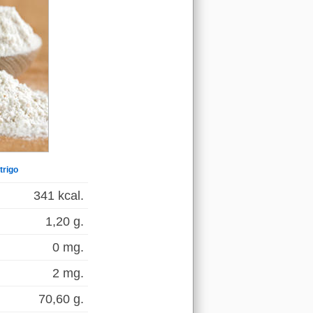
trigo
341 kcal.
1,20 g.
0 mg.
2 mg.
70,60 g.