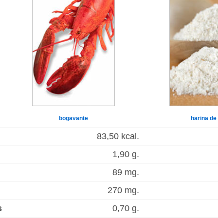
bogavante
harina de 
83,50 kcal.
1,90 g.
89 mg.
270 mg.
s
0,70 g.