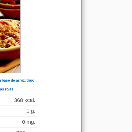
base de arroz, trigo
tas rojas
368 kcal.
1 g.
0 mg.