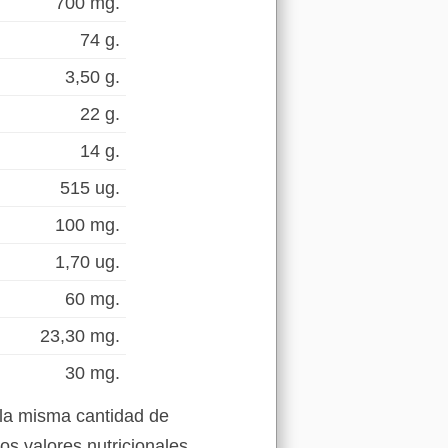
700 mg.
74 g.
3,50 g.
22 g.
14 g.
515 ug.
100 mg.
1,70 ug.
60 mg.
23,30 mg.
30 mg.
 la misma cantidad de
os valores nutricionales