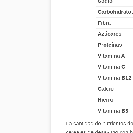
Sodio
Carbohidrato
Fibra
Azúcares
Proteínas
Vitamina A
Vitamina C
Vitamina B12
Calcio
Hierro
Vitamina B3
La cantidad de nutrientes d
cereales de desayuno con bas