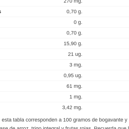
270 mg.
s
0,70 g.
0 g.
0,70 g.
15,90 g.
21 ug.
3 mg.
0,95 ug.
61 mg.
1 mg.
3,42 mg.
e esta tabla corresponden a 100 gramos de bogavante y
e de arroz, trigo integral y frutas rojas. Recuerda que l