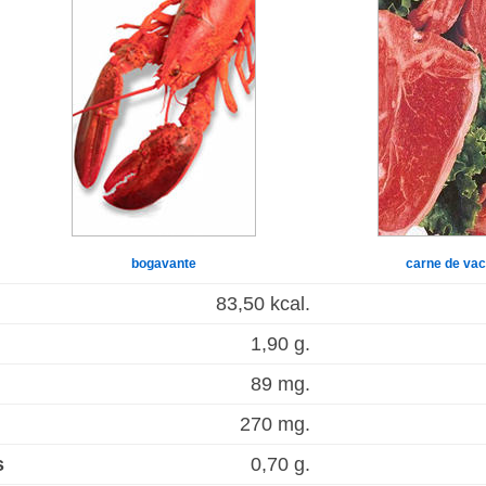
bogavante
carne de vac
83,50 kcal.
1,90 g.
89 mg.
270 mg.
s
0,70 g.