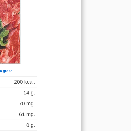
a grasa
200 kcal.
14 g.
70 mg.
61 mg.
0 g.