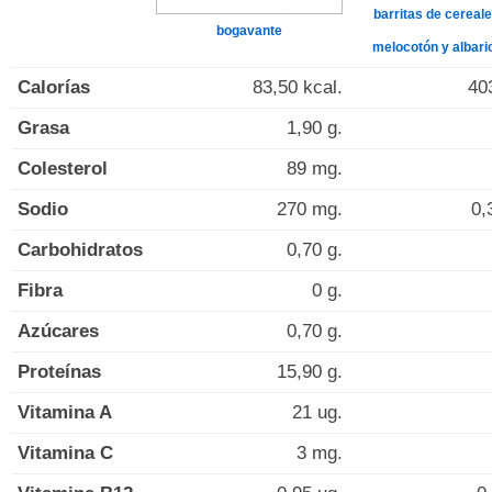
barritas de cereal
bogavante
melocotón y albar
Calorías
83,50 kcal.
40
Grasa
1,90 g.
Colesterol
89 mg.
Sodio
270 mg.
0,
Carbohidratos
0,70 g.
Fibra
0 g.
Azúcares
0,70 g.
Proteínas
15,90 g.
Vitamina A
21 ug.
Vitamina C
3 mg.