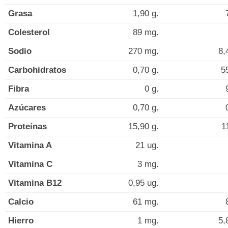
Grasa
1,90 g.
Colesterol
89 mg.
Sodio
270 mg.
8,
Carbohidratos
0,70 g.
5
Fibra
0 g.
Azúcares
0,70 g.
Proteínas
15,90 g.
1
Vitamina A
21 ug.
Vitamina C
3 mg.
Vitamina B12
0,95 ug.
Calcio
61 mg.
Hierro
1 mg.
5,