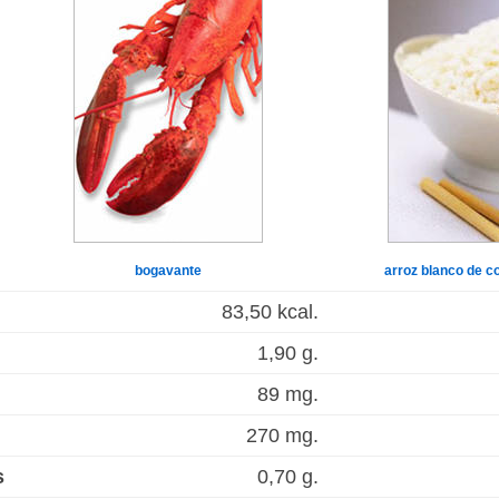
bogavante
arroz blanco de c
83,50 kcal.
1,90 g.
89 mg.
270 mg.
s
0,70 g.