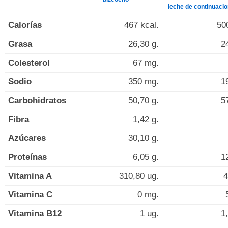
leche de continuacio
Calorías
467 kcal.
50
Grasa
26,30 g.
2
Colesterol
67 mg.
Sodio
350 mg.
1
Carbohidratos
50,70 g.
5
Fibra
1,42 g.
Azúcares
30,10 g.
Proteínas
6,05 g.
1
Vitamina A
310,80 ug.
4
Vitamina C
0 mg.
Vitamina B12
1 ug.
1