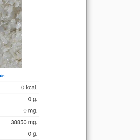
mún
0 kcal.
0 g.
0 mg.
38850 mg.
0 g.