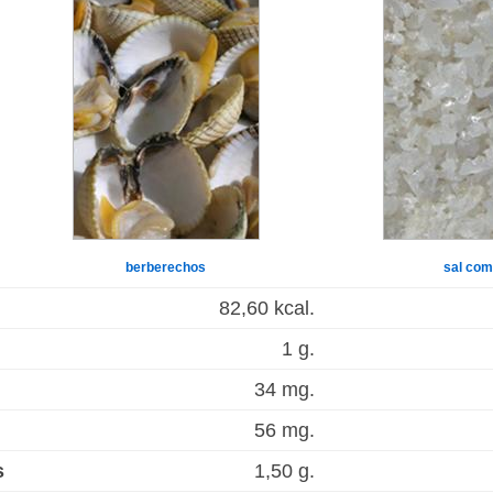
berberechos
sal co
82,60 kcal.
1 g.
34 mg.
56 mg.
s
1,50 g.