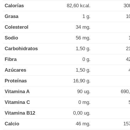
Calorías
82,60 kcal.
30
Grasa
1 g.
1
Colesterol
34 mg.
Sodio
56 mg.
Carbohidratos
1,50 g.
2
Fibra
0 g.
4
Azúcares
1,50 g.
Proteínas
16,90 g.
Vitamina A
90 ug.
690,
Vitamina C
0 mg.
Vitamina B12
0,00 ug.
Calcio
46 mg.
15