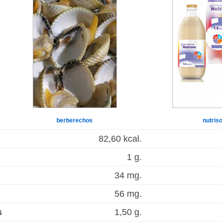
berberechos
nutris
82,60 kcal.
1 g.
34 mg.
56 mg.
s
1,50 g.