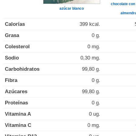
chocolate con 
azúcar blanco
almendr
Calorías
399 kcal.
Grasa
0 g.
Colesterol
0 mg.
Sodio
0,30 mg.
Carbohidratos
99,80 g.
Fibra
0 g.
Azúcares
99,80 g.
Proteínas
0 g.
Vitamina A
0 ug.
Vitamina C
0 mg.