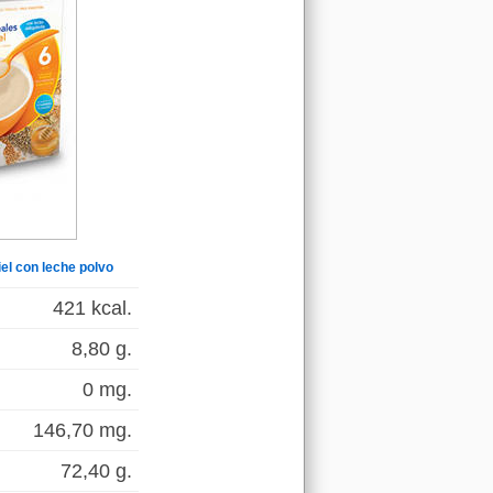
iel con leche polvo
421 kcal.
8,80 g.
0 mg.
146,70 mg.
72,40 g.