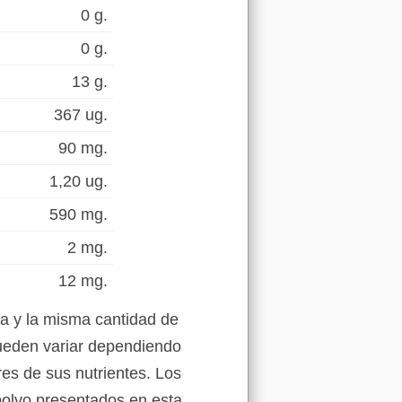
0 g.
0 g.
13 g.
367 ug.
90 mg.
1,20 ug.
590 mg.
2 mg.
12 mg.
a y la misma cantidad de
pueden variar dependiendo
res de sus nutrientes. Los
 polvo presentados en esta