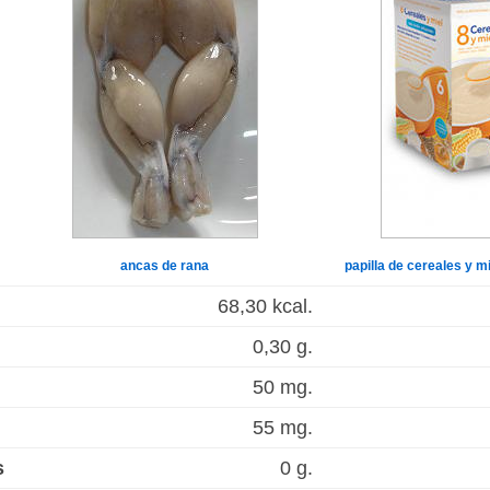
ancas de rana
papilla de cereales y m
68,30 kcal.
0,30 g.
50 mg.
55 mg.
s
0 g.