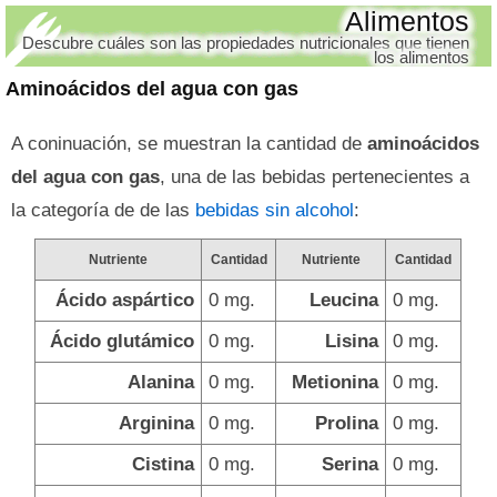
Alimentos
Descubre cuáles son las propiedades nutricionales que tienen
los alimentos
Aminoácidos del agua con gas
A coninuación, se muestran la cantidad de
aminoácidos
del agua con gas
, una de las bebidas pertenecientes a
la categoría de de las
bebidas sin alcohol
:
Nutriente
Cantidad
Nutriente
Cantidad
Ácido aspártico
0 mg.
Leucina
0 mg.
Ácido glutámico
0 mg.
Lisina
0 mg.
Alanina
0 mg.
Metionina
0 mg.
Arginina
0 mg.
Prolina
0 mg.
Cistina
0 mg.
Serina
0 mg.