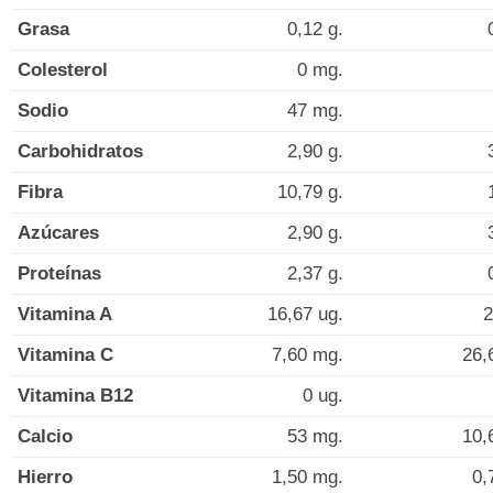
Grasa
0,12 g.
Colesterol
0 mg.
Sodio
47 mg.
Carbohidratos
2,90 g.
Fibra
10,79 g.
Azúcares
2,90 g.
Proteínas
2,37 g.
Vitamina A
16,67 ug.
2
Vitamina C
7,60 mg.
26,
Vitamina B12
0 ug.
Calcio
53 mg.
10,
Hierro
1,50 mg.
0,