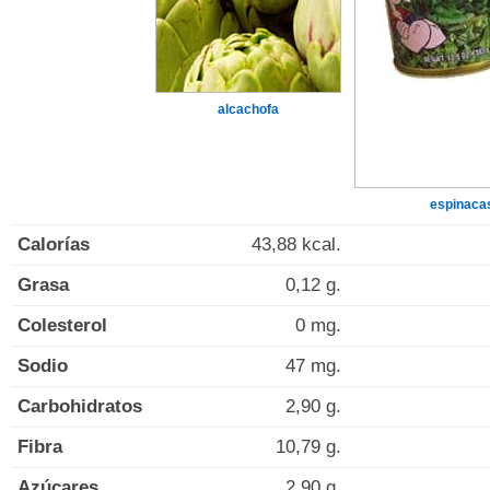
alcachofa
espinaca
Calorías
43,88 kcal.
Grasa
0,12 g.
Colesterol
0 mg.
Sodio
47 mg.
Carbohidratos
2,90 g.
Fibra
10,79 g.
Azúcares
2,90 g.