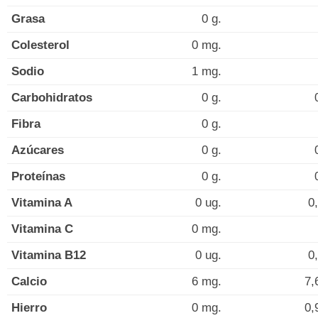
Grasa
0 g.
Colesterol
0 mg.
Sodio
1 mg.
Carbohidratos
0 g.
Fibra
0 g.
Azúcares
0 g.
Proteínas
0 g.
Vitamina A
0 ug.
0
Vitamina C
0 mg.
Vitamina B12
0 ug.
0
Calcio
6 mg.
7,
Hierro
0 mg.
0,