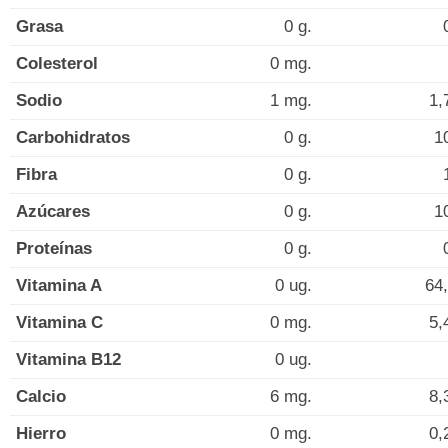
Grasa
0 g.
Colesterol
0 mg.
Sodio
1 mg.
1,
Carbohidratos
0 g.
1
Fibra
0 g.
Azúcares
0 g.
1
Proteínas
0 g.
Vitamina A
0 ug.
64,
Vitamina C
0 mg.
5,
Vitamina B12
0 ug.
Calcio
6 mg.
8,
Hierro
0 mg.
0,